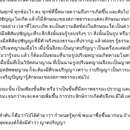
าเป็นทุกข์ ทุกข์อะไร คะ ทุกข์ที่นี้หมายความถึงการเกิดขึ้น และด
้าสติสัมปชัญญะไม่เกิด แล้วก็มีลักษณะของสภาพธรรมะแต่ละลักษณะจน
ย่าง เวลาที่โลภะเกิด จะเป็นความติดข้องในลักษณะใด เป็นความต้อ
่มีสติสัมปชัญญะที่ระลึกสิ่งนั้นจนรู้รอบจริงๆ ว่า สิ่งนั้นเป็นรูป หรือว
้องมีสติสัมปชัญญะที่มีตัวจริงของธรรมะที่ปรากฏ แล้วค่อยๆ รู
ิเฉทญาณเมื่อไร เมื่อนั้นจึงจะเป็นญาตปริญญา เป็นเครื่องแสดงถึง
 แล้ว หรือว่ารู้รอบ แล้ว ก็ต้องเป็นขณะที่นามรูปปริเฉทญาณเกิ
ั้นที่เป็นวิปัสสนาญาณ ที่เป็นนามรูปปริเฉทญาณจึงจะเป็นญาตปริ
่อนอุทยัพพยญาณ ก็จะต้องมีตีรณปริญญา เพราะว่าปริญญา เป็นการแส
รมเจริญปัญญารู้ลักษณะของสภาพธรรมะต่อไป
่า ขณะนั้น เป็นเพียงขั้นคิด หรือว่าเป็นขั้นที่มีสภาพธรรมะปรากฏ
จนกว่าจะละคลายเพิ่มขึ้น การประจักษ์การเกิดดับจึงจะมีได้ แต่ไม่
ามลำดับ ก็คือว่าไปได้คำมาว่า กำหนดรู้ทุกข์ พอเอาชื่อขึ้นมาก่อน
ะพุทธองค์ก็ยังมีคำว่า ญาตปริญญา