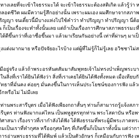
างเลยที่จะเข้าใจธรรมะได้ จะเข้าใจธรรมะต้องสติเกิด แล้วรู้ว่า หล
งนี้จนตลอดชีวิต ผมมีความรู้สึกอย่างนั้น เพราะผมเอง ผมศึกษาจาก
ณปริญญา จนเดี๋ยวนี้มีบางแห่งไปใช้คำว่า ทำปริญญา ทำปริญญา นี่ต้อง
อนกัน ก็เป็นเรื่องจะทำทั้งนั้นเลย แต่ถ้าเป็นเรื่องการศึกษาสภาพธร
ึ้นกว่าที่เอาชื่อขึ้นมา แล้วมาเรียนกันอย่างนี้ เท่าที่ผ่านๆ มาเป
ัยปรุงแต่งมากมาย หรือปัจจัยอะไรบ้าง แต่ผู้ที่ไม่รู้ก็ไม่รู้เลย อวิ
่มีอยู่จริง แล้วถ้าพระอรหันตสัมมาสัมพุทธเจ้าไม่ทรงบำเพ็ญพระบาร
งในสิ่งที่เราได้ยินได้ฟังว่า สิ่งที่เราเคยได้ยินได้ฟังทั้งหมด เมื่อ
มีศรัทธาที่มั่นคง ค่อยๆ มั่นคงขึ้นในการเห็นประโยชน์ของการฟัง แล้วถ
ปอีกหรือไม่ ไม่มีเลย
ย่างท่านพระสารีบุตร เมื่อได้ฟังเพียงกถาสั้นๆ ท่านก็สามารถรู้แจ้งส
ีบุตร ท่านฟังมากแค่ไหน เป็นพหูสูตรทุกท่าน พระโสดาบัน หรือพระอร
าสนา เรื่องราวที่เรากำลังได้ฟัง ได้ฟังธรรมที่พระผู้มีพระภาคทรง
วามเป็นเราที่ทำกุศล หรืออกุศลใดๆ ที่เกิดขึ้นก็เป็นเราทั้งนั้น แต่ว่
ารอ่านพระธรรมที่ได้พิมพ์ แล้วเป็นตัวอักษร ก็เหมือนกับการฟัง เ