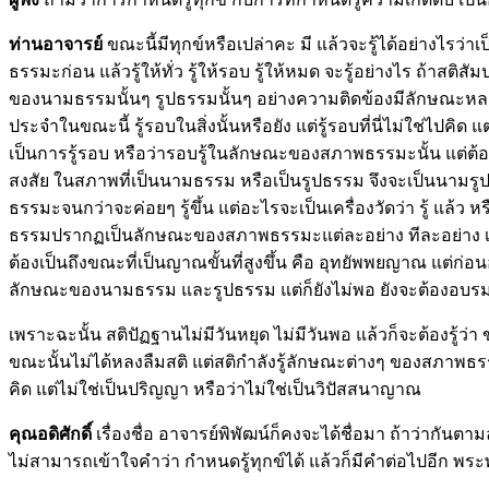
ท่านอาจารย์
ขณะนี้มีทุกข์หรือเปล่าคะ มี แล้วจะรู้ได้อย่างไรว่
ธรรมะก่อน แล้วรู้ให้ทั่ว รู้ให้รอบ รู้ให้หมด จะรู้อย่างไร ถ
ของนามธรรมนั้นๆ รูปธรรมนั้นๆ อย่างความติดข้องมีลักษณะหลายอ
ประจำในขณะนี้ รู้รอบในสิ่งนั้นหรือยัง แต่รู้รอบที่นี่ไม่ใช่ไปคิด แต
เป็นการรู้รอบ หรือว่ารอบรู้ในลักษณะของสภาพธรรมะนั้น แต่ต
สงสัย ในสภาพที่เป็นนามธรรม หรือเป็นรูปธรรม จึงจะเป็นนามรูปปร
ธรรมะจนกว่าจะค่อยๆ รู้ขึ้น แต่อะไรจะเป็นเครื่องวัดว่า รู้
ธรรมปรากฏเป็นลักษณะของสภาพธรรมะแต่ละอย่าง ทีละอย่าง เมื่อน
ต้องเป็นถึงขณะที่เป็นญาณขั้นที่สูงขึ้น คือ อุทยัพพยญาณ แต่ก
ลักษณะของนามธรรม และรูปธรรม แต่ก็ยังไม่พอ ยังจะต้องอบ
เพราะฉะนั้น สติปัฏฐานไม่มีวันหยุด ไม่มีวันพอ แล้วก็จะต้องรู้ว
ขณะนั้นไม่ได้หลงลืมสติ แต่สติกำลังรู้ลักษณะต่างๆ ของสภาพธรรมะ
คิด แต่ไม่ใช่เป็นปริญญา หรือว่าไม่ใช่เป็นวิปัสสนาญาณ
คุณอดิศักดิ์
เรื่องชื่อ อาจารย์พิพัฒน์ก็คงจะได้ชื่อมา ถ้าว่ากันต
ไม่สามารถเข้าใจคำว่า กำหนดรู้ทุกข์ได้ แล้วก็มีคำต่อไปอีก พร