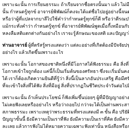
เพราะฉะนั้น การเรียนธรรมะ ถ้าเรียนจากชื่อตรงนั้นมา แล้ว ไม่มีท
นั้น กำหนดรู้ทุกข์ อาจารย์พิพัฒน์ก็คงจะได้แต่ชื่อไปอยู่อย่า
หรือว่าผู้ที่แปลจากบาลีไปใช้คำว่ากำหนดรู้ทุกข์ก็ดี หรือว่าตีร
แม้กระทั่งคำว่า กำหนดรู้ทุกข์ ที่อาจารย์พิพัฒน์พูดเมื่อกี้เหมื
หลงลืมสติแตกต่างกันอย่างไร เราจะรู้ลักษณะของสติ และปัญญาได้ดีข
ท่านอาจารย์
ผู้ที่ตรัสรู้ทรงแสดงว่า แต่ละอย่างที่เกิดต้องมีปัจจ
อย่างไร แล้วเกิดขึ้นเพราะอะไร
เพราะฉะนั้น โอกาสของชาติหนึ่งที่มีโอกาสได้ฟังธรรมะ คือ สิ่งที
โอกาสเข้าใจถูกต้อง แค่นี้ก็เป็นเริ่มต้นของศรัทธา ซึ่งจะเริ่มมั่นค
ได้ เราก็ต้องเกิดความยินดีที่รู้ว่า สิ่งนี้เป็นลาภอันประเสริฐ คือ
ที่จะเข้าใจสิ่งที่ได้ฟัง สิ่งที่มีอยู่ สิ่งที่ปรากฏในชีวิตประจำวันต่อไ
เพราะฉะนั้น ถ้าเห็นประโยชน์ ก็ฟังเพิ่มขึ้นบ่อยๆ ผู้ที่มีปัญญาอ
ไม่เคยฟังเลยหรืออย่างไร หรือว่าถอยไป กว่าจะได้เป็นท่านพระสาร
สภาพธรรมะ เพราะเหตุว่าพระธรรมที่ทรงแสดงมี ๓ ขั้น คือ ปริยัติศ
ปัญญาขั้นนี้ ยังมีความเป็นเราที่ฟัง ยังมีความเป็นเราที่คิด ยังมีค
ละเลย แล้วการฟังไม่ได้หมายความเฉพาะฟังเท่านั้น หนังสือหรือก