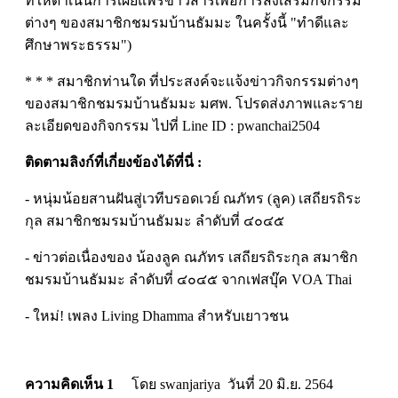
ที่ให้ดำเนินการเผยแพร่ข่าวสารเพื่อการส่งเสริมกิจกรรม
ต่างๆ ของสมาชิกชมรมบ้านธัมมะ ในครั้งนี้ "ทำดีและ
ศึกษาพระธรรม")
* * * สมาชิกท่านใด ที่ประสงค์จะแจ้งข่าวกิจกรรมต่างๆ
ของสมาชิกชมรมบ้านธัมมะ มศพ. โปรดส่งภาพและราย
ละเอียดของกิจกรรม ไปที่ Line ID : pwanchai2504
ติดตามลิงก์ที่เกี่ยงข้องได้ที่นี่ :
- หนุ่มน้อยสานฝันสู่เวทีบรอดเวย์ ณภัทร (ลูค) เสถียรถิระ
กุล สมาชิกชมรมบ้านธัมมะ ลำดับที่ ๔๐๔๕
- ข่าวต่อเนื่องของ น้องลูค ณภัทร เสถียรถิระกุล สมาชิก
ชมรมบ้านธัมมะ ลำดับที่ ๔๐๔๕ จากเฟสบุ๊ค VOA Thai
- ใหม่! เพลง Living Dhamma สำหรับเยาวชน
ความคิดเห็น 1
โดย swanjariya วันที่ 20 มิ.ย. 2564