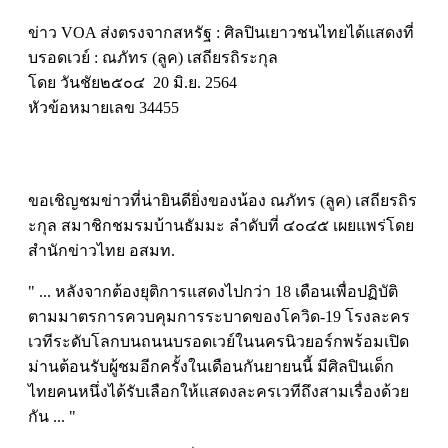
ข่าว VOA ส่งตรงจากสหรัฐ : ศิลปินเยาวชนไทยได้แสดงที่
บรอดเวย์ : ณภัทร (ลูค) เสถียรถิระกุล
โดย วันชัย๒๕๐๔ 20 มิ.ย. 2564
หัวข้อหมายเลข 34455
ขอเชิญชมข่าวที่น่ายินดียิ่งของน้อง ณภัทร (ลูค) เสถียรถิร
ะกุล สมาชิกชมรมบ้านธัมมะ ลำดับที่ ๔๐๔๕ เผยแพร่โดย
สำนักข่าวไทย อสมท.
" ... หลังจากต้องยุติการแสดงไปกว่า 18 เดือนเพื่อปฏิบัติ
ตามมาตรการควบคุมการระบาดของโควิด-19 โรงละคร
เวทีระดับโลกบนถนนบรอดเวย์ในนครนิวยอร์กพร้อมเปิด
ม่านต้อนรับผู้ชมอีกครั้งในเดือนกันยายนนี้ มีศิลปินเด็ก
ไทยคนหนึ่งได้รับเลือกให้แสดงละครเวทีถึงสามเรื่องด้วย
กัน ... "