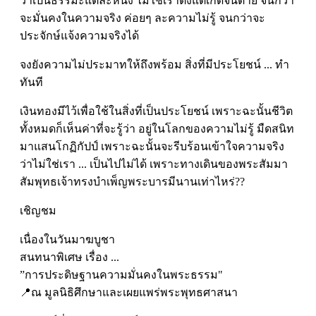
ว่าเป็นธรรมะแต่ละหนึ่ง ไม่ใช่เราตั้งแต่เกิดจนตาย จนกว่า
จะมั่นคงในความจริง ค่อยๆ ละความไม่รู้ จนกว่าจะ
ประจักษ์แจ้งความจริงได้
จงยังความไม่ประมาทให้ถึงพร้อม สิ่งที่มีประโยชน์ ... ทำ
ทันที
เงินทองมีไว้เพื่อใช้ในสิ่งที่เป็นประโยชน์ เพราะฉะนั้นชีวิต
ทั้งหมดก็เห็นค่าที่จะรู้ว่า อยู่ในโลกของความไม่รู้ มืดสนิท
มาแสนโกฏิกัปป์ เพราะฉะนั้นจะรีบร้อนเข้าใจความจริง
ว่าไม่ใช่เรา ... เป็นไปไม่ได้ เพราะทางเดินของพระสัมมา
สัมพุทธเจ้าทรงบำเพ็ญพระบารมีนานเท่าไหร่??
เชิญชม
เนื่องในวันมาฆบูชา
สนทนาพิเศษ เรื่อง ...
”การประดิษฐานความมั่นคงในพระธรรม"
📍ณ มูลนิธิศึกษาและเผยแพร่พระพุทธศาสนา