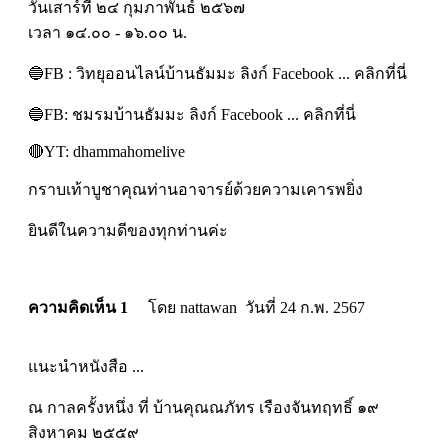
วันเสาร์ที่ ๒๔ กุมภาพันธ์ ๒๕๖๗
เวลา ๑๔.๐๐ - ๑๖.๐๐ น.
🔵FB : วิทยุออนไลน์บ้านธัมมะ ลิงก์ Facebook ... คลิกที่นี่
🔵FB: ชมรมบ้านธัมมะ ลิงก์ Facebook ... คลิกที่นี่
🔴YT: dhammahomelive
กราบเท้าบูชาคุณท่านอาจารย์ด้วยความเคารพยิ่ง
ยินดีในความดีของทุกท่านค่ะ
ความคิดเห็น 1
โดย nattawan วันที่ 24 ก.พ. 2567
แนะนำหนังสือ ...
ณ กาลครั้งหนึ่ง ที่ บ้านคุณณภัทร เรืองจันทฤทธิ์ ๑๙
สิงหาคม ๒๕๕๙