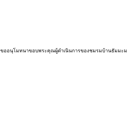
 และขออนุโมทนาขอบพระคุณผู้ดำเนินการของชมรมบ้านธัมมะม