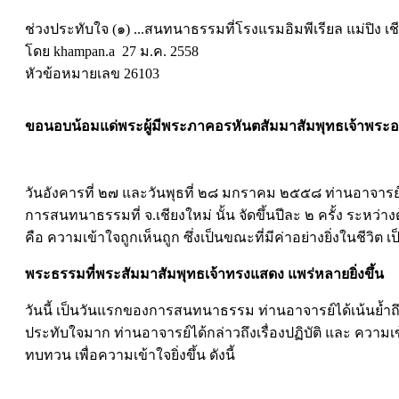
ช่วงประทับใจ (๑) ...สนทนาธรรมที่โรงแรมอิมพีเรียล แม่ปิง
โดย khampan.a 27 ม.ค. 2558
หัวข้อหมายเลข 26103
ขอนอบน้อมแด่พระผู้มีพระภาคอรหันตสัมมาสัมพุทธเจ้าพระอง
วันอังคารที่ ๒๗ และวันพุธที่ ๒๘ มกราคม ๒๕๕๘ ท่านอาจารย์ส
การสนทนาธรรมที่ จ.เชียงใหม่ นั้น จัดขึ้นปีละ ๒ ครั้ง ระหว
คือ ความเข้าใจถูกเห็นถูก ซึ่งเป็นขณะที่มีค่าอย่างยิ่งในชีว
พระธรรมที่พระสัมมาสัมพุทธเจ้าทรงแสดง แพร่หลายยิ่งขึ้น
วันนี้ เป็นวันแรกของการสนทนาธรรม ท่านอาจารย์ได้เน้นย้ำถึงสิ
ประทับใจมาก ท่านอาจารย์ได้กล่าวถึงเรื่องปฏิบัติ และ ความเ
ทบทวน เพื่อความเข้าใจยิ่งขึ้น ดังนี้