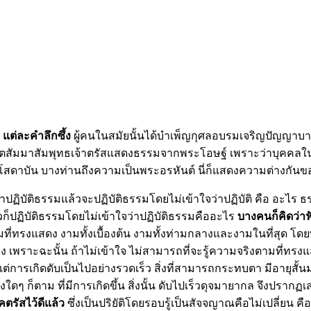
 แต่ละคำลึก
ซึ้ง
ผู้คนในสมัยนั้นได้บำเพ็ญกุศลอบรมเจริญปัญญาบ
หันตสัมมาสัมพุทธเจ้าตรัสแสดงธรรมจากพระโอษฐ์ เพราะว่าบุคคลในครั
นพระโสดาบัน บางท่านถึงความเป็นพระอรหันต์ นี่ก็แสดงความต่างกั
่าปฏิบัติธรรมแล้วจะปฏิบัติธรรมโดยไม่เข้าใจว่าปฏิบัติ คือ อะไร ธ
วก็ปฏิบัติธรรมโดยไม่เข้าใจว่าปฏิบัติธรรมคืออะไร
บางคนก็คิดว่าฟ
ี่ทรงแสดง งามทั้งเบื้องต้น งามทั้งท่ามกลางและงามในที่สุด โดย
ยิ่ง เพราะฉะนั้น ถ้าไม่เข้าใจ ไม่สามารถที่จะรู้ความจริงตามที่ทรงแส
ต่การเกิดดับเป็นไปอย่างรวดเร็ว สิ่งที่สามารถกระทบตา มีอายุสั้น
่งใดๆ ก็ตาม ที่มีการเกิดขึ้น สิ่งนั้น ดับไปเร็วดุจมายากล จึงปรากฏเส
คตรัสไว้ดี
แล้ว
ซึ่งเป็นปริยัติโดยรอบรู้เป็นสัจจญาณคือไม่เปลี่ยน 