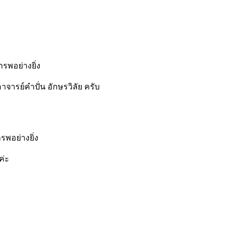
รพอย่างยิ่ง
รย์คำปั่น อักษรวิลัย ครับ
รพอย่างยิ่ง
ค่ะ