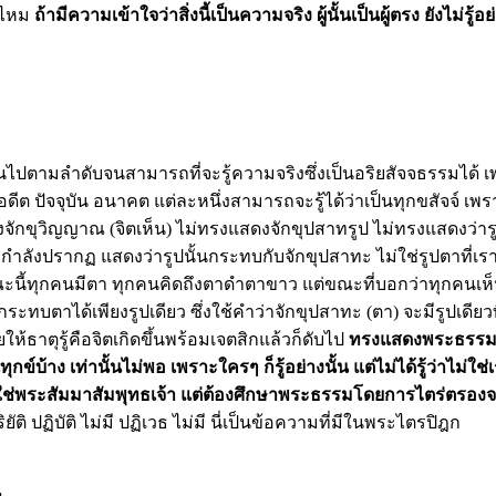
ิงไหม
ถ้ามีความเข้าใจว่าสิ่งนี้เป็นความจริง ผู้นั้นเป็นผู้ตรง
ยังไม่รู้
อย
นไปตามลำดับจนสามารถที่จะรู้ความจริงซึ่งเป็นอริยสัจจธรรมได้
ดีต ปัจจุบัน อนาคต แต่ละหนึ่งสามารถจะรู้ได้ว่าเป็นทุกขสัจจ์ เ
งจักขุวิญญาณ (จิตเห็น) ไม่ทรงแสดงจักขุปสาทรูป ไม่ทรงแสดงว่ารูป
ตามที่กำลังปรากฏ แสดงว่ารูปนั้นกระทบกับจักขุปสาทะ ไม่ใช่รูปต
ะนี้ทุกคนมีตา ทุกคนคิดถึงตาดำตาขาว แต่ขณะที่บอกว่าทุกคนเห็น ทุ
กระทบตาได้เพียงรูปเดียว ซึ่งใช้คำว่าจักขุปสาทะ (ตา) จะมีรูปเดียว
ให้ธาตุรู้คือจิตเกิดขึ้นพร้อมเจตสิกแล้วก็ดับไป
ทรงแสดงพระธรรม
ทุกข์บ้าง เท่านั้นไม่พอ เพราะใครๆ
ก็รู้อย่างนั้น
แต่ไม่ได้รู้ว่าไม่ใช่
ใช่พระสัมมา
สัมพุทธเจ้า แต่ต้อง
ศึกษาพระธรรมโดยการไตร่ตรอง
จ
ิ ปฏิบัติ ไม่มี ปฏิเวธ ไม่มี นี่เป็นข้อความที่มีในพระไตรปิฎก