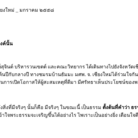
 เชียงใหม่ _ มกราคม ๒๕๕๘
ค์นั้น
ุจินต์ บริหารวนเขตต์ และคณะวิทยากร ได้เดินทางไปยังจังหวัดเชี
่างต้นปีกับกลางปี ทางชมรมบ้านธัมมะ มศพ. จ. เชียงใหม่ได้ร่วมใจ
ิต เป็นการเปิดโอกาสให้ผู้สะสมเหตุที่ดีมา มีศรัทธาเห็นประโยชน์ข
่งที่มีจริงๆ นั้นก็คือ มีจริงๆ ในขณะนี้ เป็นธรรม
ตั้งต้นที่คำว่า ธ
ข้าใจพระธรรมจะเจริญขึ้นได้อย่างไร ไพเราะเป็นอย่างยิ่ง เตือนใจ