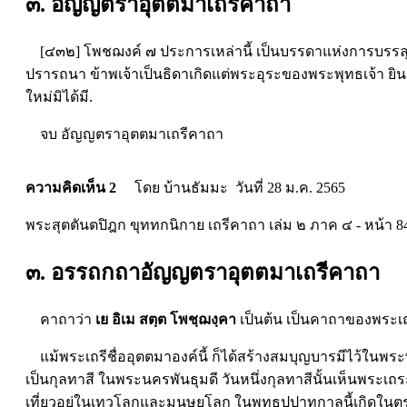
๓. อัญญตราอุตตมาเถรีคาถา
[๔๓๒] โพชฌงค์ ๗ ประการเหล่านี้ เป็นบรรดาแห่งการบรรลุพร
ปรารถนา ข้าพเจ้าเป็นธิดาเกิดแต่พระอุระของพระพุทธเจ้า ยินด
ใหม่มิได้มี.
จบ อัญญตราอุตตมาเถรีคาถา
ความคิดเห็น 2
โดย บ้านธัมมะ วันที่ 28 ม.ค. 2565
พระสุตตันตปิฎก ขุททกนิกาย เถรีคาถา เล่ม ๒ ภาค ๔ - หน้า 8
๓. อรรถกถาอัญญตราอุตตมาเถรีคาถา
คาถาว่า
เย อิเม สตฺต โพชฺฌงฺคา
เป็นต้น เป็นคาถาของพระเถร
แม้พระเถรีชื่ออุตตมาองค์นี้ ก็ได้สร้างสมบุญบารมีไว้ในพระพ
เป็นกุลทาสี ในพระนครพันธุมดี วันหนึ่งกุลทาสีนั้นเห็นพระเถ
เที่ยวอยู่ในเทวโลกและมนุษยโลก ในพุทธุปปาทกาลนี้เกิดใ