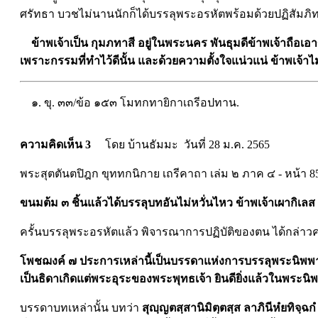
ศรัทธา บวชไม่นานนักก็ได้บรรลุพระอรหัตพร้อมด้วยปฏิสัมภิทา
ข้าพเจ้าเป็น กุมภทาสี อยู่ในพระนคร พันธุมดีข้าพเจ้าถือเอ
เพราะกรรมที่ทำไว้ดีนั้น และด้วยความตั้งใจแน่วแน่ ข้าพเจ้าไ
๑. ขุ. ๓๓/ข้อ ๑๕๓ โมทกทายิกาเถรีอปทาน.
ความคิดเห็น 3
โดย บ้านธัมมะ วันที่ 28 ม.ค. 2565
พระสุตตันตปิฎก ขุททกนิกาย เถรีคาถา เล่ม ๒ ภาค ๔ - หน้า 8
ขนมต้ม ๓ ชิ้นแล้วได้บรรลุบทอันไม่หวั่นไหว ข้าพเจ้าเผากิเลส
ครั้นบรรลุพระอรหัตแล้ว พิจารณาการปฏิบัติของตน ได้กล่าวคา
โพชฌงค์ ๗ ประการเหล่านี้เป็นบรรดาแห่งการบรรลุพระนิพพาน
เป็นธิดาเกิดแต่พระอุระของพระพุทธเจ้า ยินดียิ่งแล้วในพระนิพ
บรรดาบทเหล่านั้น บทว่า
สุญฺญตสฺสานิมิตฺตสฺส ลาภินีหํยทิจฺฉกํ