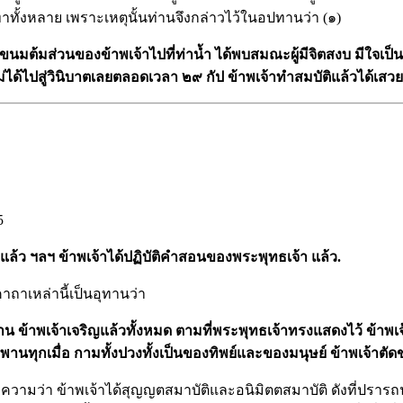
ทั้งหลาย เพราะเหตุนั้นท่านจึงกล่าวไว้ในอปทานว่า (๑)
าขนมต้มส่วนของข้าพเจ้าไปที่ท่าน้ำ ได้พบสมณะผู้มีจิตสงบ มีใจเป็น
ม่ได้ไปสู่วินิบาตเลยตลอดเวลา ๒๙ กัป ข้าพเจ้าทำสมบัติแล้วได้เสวย
5
แล้ว ฯลฯ ข้าพเจ้าได้ปฏิบัติคำสอนของพระพุทธเจ้า
แล้ว.
ถาเหล่านี้เป็นอุทานว่า
 ข้าพเจ้าเจริญแล้วทั้งหมด ตามที่พระพุทธเจ้าทรงแสดงไว้ ข้าพ
พานทุกเมื่อ กามทั้งปวงทั้งเป็นของทิพย์และของมนุษย์ ข้าพเจ้าตัด
ความว่า ข้าพเจ้าได้สุญญตสมาบัติและอนิมิตตสมาบัติ ดังที่ปรารถ