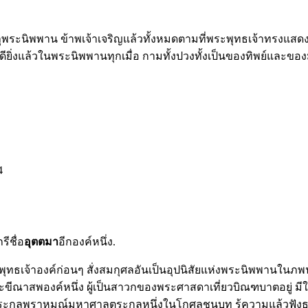
ะนิพพาน ข้าพเจ้าเจริญแล้วทั้งหมดตามที่พระพุทธเจ้าทรงแสดงไ
ียิ่งแล้วในพระนิพพานทุกเมื่อ กามทั้งปวงทั้งเป็นของทิพย์และของ
4
ีชื่อ
อุตตมา
อีกองค์หนึ่ง.
ุทธเจ้าองค์ก่อนๆ สั่งสมกุศลอันเป็นอุปนิสัยแห่งพระนิพพานในภพนั
ระขีณาสพองค์หนึ่ง ผู้เป็นสาวกของพระศาสดาเที่ยวบิณฑบาตอยู่ มี
นตระกูลพราหมณ์มหาศาลตระกูลหนึ่งในโกศลชนบท รู้ความแล้วฟัง