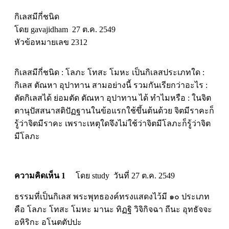
กิเลสมีกี่ชนิด
โดย gavajidham 27 ต.ค. 2549
หัวข้อหมายเลข 2312
กิเลสมีกี่ชนิด : โลภะ โทสะ โมหะ เป็นกิเลสประเภทใด :
กิเลส ตัณหา อุปาทาน สามอย่างนี้ รวมกันเรียกว่าอะไร :
ตัดกิเลสได้ ย่อมตัด ตัณหา อุปาทาน ได้ ทำไมหรือ : ในจิต
ตานุปัสสนาสติปัฏฐานในข้อแรกใช้ขึ้นต้นด้วย จิตมีราคะก็
รู้ว่าจิตมีราคะ เพราะเหตุใดจึงไม่ใช้ว่าจิตมีโลภะก็รู้ว่าจิต
มีโลภะ
ความคิดเห็น 1
โดย study วันที่ 27 ต.ค. 2549
ธรรมที่เป็นกิเลส พระพุทธองค์ทรงแสดงไว้มี ๑๐ ประเภท
คือ โลภะ โทสะ โมหะ มานะ ทิฏฐิ วิจิกิจฉา ถีนะ อุทธัจจะ
อหิริกะ อโนตตัปปะ