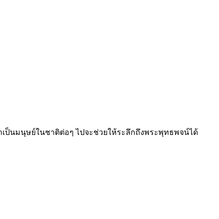
มาเป็นมนุษย์ในชาติต่อๆ ไปจะช่วยให้ระลึกถึงพระพุทธพจน์ได้