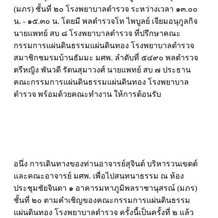
(มภร) ชั้นที่ ๒๐ โรงพยาบาลตำรวจ ระหว่างเวลา ๑๓.๐๐
น. - ๑๕.๓๐ น. โดยมี พลตำรวจโท ไพบูลย์ เจียมอนุกูลกิจ
นายแพทย์ สบ ๘ โรงพยาบาลตำรวจ ที่ปรึกษาคณะ
กรรมการแผ่นดินธรรมแผ่นดินทอง โรงพยาบาลตำรวจ
สมาชิกชมรมบ้านธัมมะ มศพ. ลำดับที่ ๕๔๙๐ พลตำรวจ
ตรีหญิง พันวดี รัตนสุมาวงศ์ นายแพทย์ สบ ๗ ประธาน
คณะกรรมการแผ่นดินธรรมแผ่นดินทอง โรงพยาบาล
ตำรวจ พร้อมด้วยคณะทำงาน ให้การต้อนรับ
อนึ่ง การเดินทางของท่านอาจารย์สุจินต์ บริหารวนเขตต์
และคณะอาจารย์ มศพ. เพื่อไปสนทนาธรรม ณ ห้อง
ประชุมชัยจินดา ๑ อาคารมหาภูมิพลราชานุสรณ์ (มภร)
ชั้นที่ ๒๐ ตามคำเชิญของคณะกรรมการแผ่นดินธรรม
แผ่นดินทอง โรงพยาบาลตำรวจ ครั้งนี้เป็นครั้งที่ ๒ แล้ว