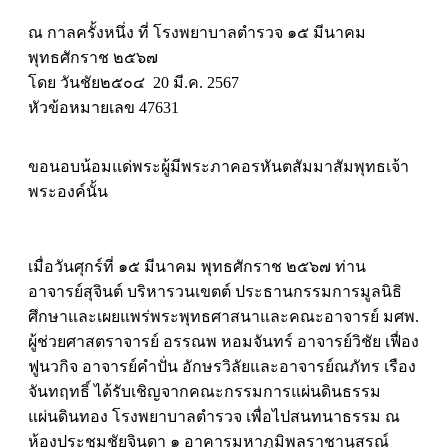
ณ กาลครั้งหนึ่ง ที่ โรงพยาบาลตำรวจ ๑๕ มีนาคม
พุทธศักราช ๒๕๖๗
โดย วันชัย๒๕๐๔ 20 มี.ค. 2567
หัวข้อหมายเลข 47631
ขอนอบน้อมแด่พระผู้มีพระภาคอรหันตสัมมาสัมพุทธเจ้า
พระองค์นั้น
เมื่อวันศุกร์ที่ ๑๕ มีนาคม พุทธศักราช ๒๕๖๗ ท่าน
อาจารย์สุจินต์ บริหารวนเขตต์ ประธานกรรมการมูลนิธิ
ศึกษาและเผยแพร่พระพุทธศาสนาและคณะอาจารย์ มศพ.
ผู้ช่วยศาสตราจารย์ อรรณพ หอมจันทร์ อาจารย์วิชัย เฟื่อง
ฟูนวกิจ อาจารย์คำปั่น อักษรวิลัยและอาจารย์ณภัทร เรือง
จันทฤทธิ์ ได้รับเชิญจากคณะกรรมการแผ่นดินธรรม
แผ่นดินทอง โรงพยาบาลตำรวจ เพื่อไปสนทนาธรรม ณ
ห้องประชุมชัยจินดา ๑ อาคารมหาภูมิพลราชานุสรณ์