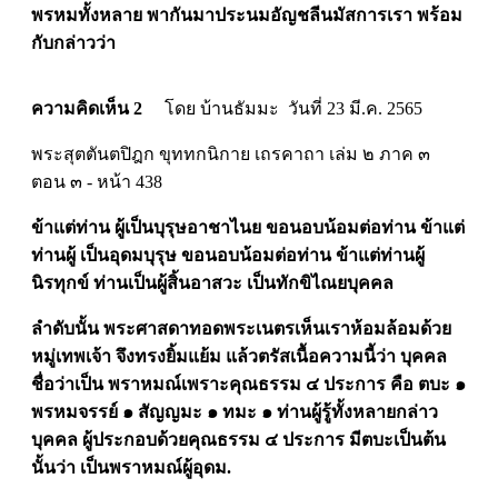
พรหมทั้งหลาย พากันมาประนมอัญชลีนมัสการเรา พร้อม
กับกล่าวว่า
ความคิดเห็น 2
โดย บ้านธัมมะ วันที่ 23 มี.ค. 2565
พระสุตตันตปิฎก ขุททกนิกาย เถรคาถา เล่ม ๒ ภาค ๓
ตอน ๓ - หน้า 438
ข้าแต่ท่าน ผู้เป็นบุรุษอาชาไนย ขอนอบน้อมต่อท่าน ข้าแต่
ท่านผู้ เป็นอุดมบุรุษ ขอนอบน้อมต่อท่าน ข้าแต่ท่านผู้
นิรทุกข์ ท่านเป็นผู้สิ้นอาสวะ เป็นทักขิไณยบุคคล
ลำดับนั้น พระศาสดาทอดพระเนตรเห็นเราห้อมล้อมด้วย
หมู่เทพเจ้า จึงทรงยิ้มแย้ม แล้วตรัสเนื้อความนี้ว่า บุคคล
ชื่อว่าเป็น พราหมณ์เพราะคุณธรรม ๔ ประการ คือ ตบะ ๑
พรหมจรรย์ ๑ สัญญมะ ๑ ทมะ ๑ ท่านผู้รู้ทั้งหลายกล่าว
บุคคล ผู้ประกอบด้วยคุณธรรม ๔ ประการ มีตบะเป็นต้น
นั้นว่า เป็นพราหมณ์ผู้อุดม.