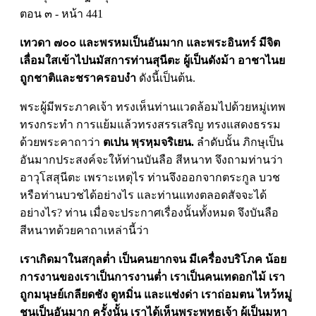
ตอน ๓ - หน้า 441
เทวดา ๗๐๐ และพรหมเป็นอันมาก และพระอินทร์ มีจิต
เลื่อมใสเข้าไปนมัสการท่านสุนีตะ ผู้เป็นดังม้า อาชาไนย
ถูกชาติและชราครอบงำ
ดังนี้เป็นต้น.
พระผู้มีพระภาคเจ้า ทรงเห็นท่านแวดล้อมไปด้วยหมู่เทพ
ทรงกระทำ การแย้มแล้วทรงสรรเสริญ ทรงแสดงธรรม
ด้วยพระคาถาว่า
ตเปน พฺรหฺมจริเยน.
ลำดับนั้น ภิกษุเป็น
อันมากประสงค์จะให้ท่านบันลือ สีหนาท จึงถามท่านว่า
อาวุโสสุนีตะ เพราะเหตุไร ท่านจึงออกจากตระกูล บวช
หรือท่านบวชได้อย่างไร และท่านแทงตลอดสัจจะได้
อย่างไร? ท่าน เมื่อจะประกาศเรื่องนั้นทั้งหมด จึงบันลือ
สีหนาทด้วยคาถาเหล่านี้ว่า
เราเกิดมาในสกุลต่ำ เป็นคนยากจน มีเครื่องบริโภค น้อย
การงานของเราเป็นการงานต่ำ เราเป็นคนเทดอกไม้ เรา
ถูกมนุษย์เกลียดชัง ดูหมิ่น และแช่งด่า เราถ่อมตน ไหว้หมู่
ชนเป็นอันมาก ครั้งนั้น เราได้เห็นพระพุทธเจ้า ผู้เป็นมหา