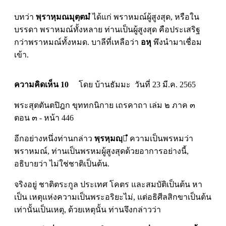
บทว่า
พฺราหฺมณมุตฺตมํ
ได้แก่ พราหมณ์ผู้สูงสุด, หรือใน
บรรดา พราหมณ์ทั้งหลาย ท่านเป็นผู้สูงสุด คือประเสริฐ
กว่าพราหมณ์ทั้งหมด. บาลีที่เหลือว่า
อหุ
พึงนำมาเชื่อม
เข้า.
ความคิดเห็น 10
โดย บ้านธัมมะ วันที่ 23 มี.ค. 2565
พระสุตตันตปิฎก ขุททกนิกาย เถรคาถา เล่ม ๒ ภาค ๓
ตอน ๓ - หน้า 446
อีกอย่างหนึ่งท่านกล่าว
พฺรหฺมญฺํ
ความเป็นพรหมว่า
พราหมณ์, ท่านเป็นพรหมผู้สูงสุดด้วยอาการอย่างนี้,
อธิบายว่า ไม่ใช่ชาติเป็นต้น.
จริงอยู่ ชาติตระกูล ประเทศ โคตร และสมบัติเป็นต้น หา
เป็น เหตุแห่งความเป็นพระอริยะไม่, แต่อธิศีลสิกขาเป็นต้น
เท่านั้นเป็นเหตุ, ด้วยเหตุนั้น ท่านจึงกล่าวว่า