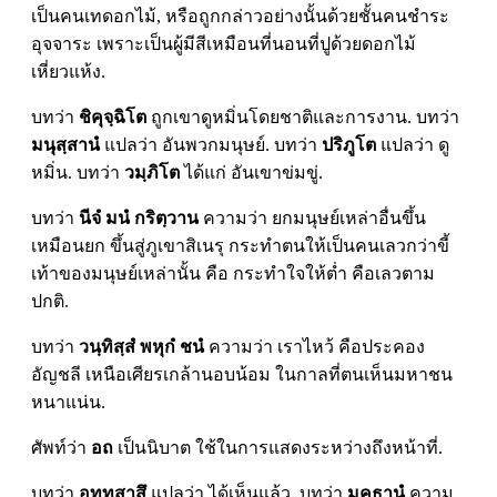
เป็นคนเทดอกไม้, หรือถูกกล่าวอย่างนั้นด้วยชั้นคนชำระ
อุจจาระ เพราะเป็นผู้มีสีเหมือนที่นอนที่ปูด้วยดอกไม้
เหี่ยวแห้ง.
บทว่า
ชิคุจฺฉิโต
ถูกเขาดูหมิ่นโดยชาติและการงาน. บทว่า
มนุสฺสานํ
แปลว่า อันพวกมนุษย์. บทว่า
ปริภูโต
แปลว่า ดู
หมิ่น. บทว่า
วมฺภิโต
ได้แก่ อันเขาข่มขู่.
บทว่า
นีจํ มนํ กริตฺวาน
ความว่า ยกมนุษย์เหล่าอื่นขึ้น
เหมือนยก ขึ้นสู่ภูเขาสิเนรุ กระทำตนให้เป็นคนเลวกว่าขี้
เท้าของมนุษย์เหล่านั้น คือ กระทำใจให้ต่ำ คือเลวตาม
ปกติ.
บทว่า
วนฺทิสฺสํ พหุกํ ชนํ
ความว่า เราไหว้ คือประคอง
อัญชลี เหนือเศียรเกล้านอบน้อม ในกาลที่ตนเห็นมหาชน
หนาแน่น.
ศัพท์ว่า
อถ
เป็นนิบาต ใช้ในการแสดงระหว่างถึงหน้าที่.
บทว่า
อทฺทสาสึ
แปลว่า ได้เห็นแล้ว. บทว่า
มคธานํ
ความ