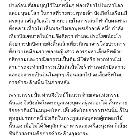
ปางก่อน สั่งสมบุญไว้ในภพนั้นๆ ท่องเที่ยวไปในเทวโลก
และมนุษยโลก ในกาลที่ว่างพระพุทธเจ้า บังเกิดในเรือนมี
ตระกูล เจริญวัยแล้ว ขวนขวายในการเล่นกีฬากับคนพาล
ทั้งหลายเที่ยวไป เห็นพระปัจเจกพุทธเจ้าองค์ หนึ่ง กำลัง
เที่ยวบิณฑบาตในบ้าน จึงคิดว่า ท่านจะประโยชน์อะไร
ด้วยการปกปิดกายทั้งสิ้นแล้วเที่ยวภิกขาจารโดยประการ
ทั้งปวง เหมือนร่างของหญิงสาว ควรจะหาเลี้ยงชีพด้วย
กสิกรรมและวาณิชกรรมเป็นต้น มิใช่หรือ หากท่านไม่
สามารถจะทำกสิกรรมเป็นต้นนั้นไซร้ ท่านจงนำปัสสาวะ
และอุจจาระเป็นต้นในทุกๆ เรือนออกไป จงเลี้ยงชีพโดย
การชำระล้างพื้น ในภายหลัง.
เพราะกรรมนั้น ท่านจึงไหม้ในนรก ด้วยเศษแห่งกรรม
นั่นเอง จึงบังเกิดในตระกูลแห่งบุคคลผู้เทดอกไม้ สิ้นหลาย
ร้อยชาติแม้ในมนุษยโลก. เลี้ยงชีพโดยอาการเช่นนั้น ก็ใน
พุทธุปบาทกาลนี้ บังเกิดในตระกูลแห่งบุคคลผู้เทดอกไม้
นั้นเอง เมื่อไม่ได้วัตถุสักว่าอาหารและเครื่องนุ่งห่ม ก็เลี้ยง
ชีพด้วยกรรมคือการชำระล้างอุจจาระ.