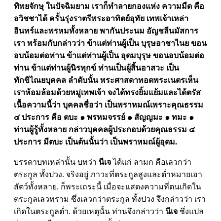
ทิพยจักษุ ในปัจฉิมยาม เราก็ทำลายกองแห่ง ความมืด คือ
อวิชชาได้ ครั้นรุ่งราตรีพระอาทิตย์อุทัย เทพเจ้าเหล่า
อินทร์และพรหมทั้งหลาย พากันประนม อัญชลีนมัสการ
เรา พร้อมกับกล่าวว่า ข้าแต่ท่านผู้เป็น บุรุษอาชาไนย ขอน
อบน้อมต่อท่าน ข้าแต่ท่านผู้เป็น อุดมบุรุษ ขอนอบน้อมต่อ
ท่าน ข้าแต่ท่านผู้นิรทุกข์ ท่านเป็นผู้สิ้นอาสวะ เป็น
ทักขิไณยบุคคล ลำดับนั้น พระศาสดาทอดพระเนตรเห็น
เราห้อมล้อมด้วยหมู่เทพเจ้า จงได้ทรงยิ้มแย้มและได้ตรัส
เนื้อความนี้ว่า บุคคลชื่อว่า เป็นพราหมณ์เพราะคุณธรรม
๔ ประการ คือ ตบะ ๑ พรหมจรรย์ ๑ สัญญมะ ๑ ทมะ ๑
ท่านผู้รู้ทั้งหลาย กล่าวบุคคลผู้ประกอบด้วยคุณธรรม ๔
ประการ มีตบะ เป็นต้นนั้นว่า เป็นพราหมณ์ผู้อุดม.
บรรดาบทเหล่านั้น บทว่า
นีเจ
ได้แก่ ลามก คือเลวกว่า
ตระกูล ทั้งปวง. จริงอยู่ ภาวะที่ตระกูลสูงและต่ำหมายเอา
สัตว์ทั้งหลาย. ก็พระเถระนี้ เมื่อจะแสดงความที่ตนเกิดใน
ตระกูลเลวทราม ซึ่งเลวกว่าตระกูล ทั้งปวง จึงกล่าวว่า เรา
เกิดในตระกูลต่ำ. ด้วยเหตุนั้น ท่านจึงกล่าวว่า
นีเจ
ซึ่งแปล