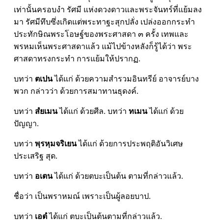
เท่านั้นครอบงำ รัศมี แห่งดวงดาวและพระจันทร์ที่แย้มลง
มา รัศมีทึบซึ่งเกิดแต่พระทาฐะสุกปลั่ง เปล่งออกกระทำ
ประทักษิณพระโอษฐ์ของพระศาสดา ๓ ครั้ง เทพและ
พรหมเห็นพระศาสดาแล้ว แม้ไปข้างหลังก็รู้ได้ว่า พระ
ศาสดาทรงกระทำ การแย้มให้ปรากฏ.
บทว่า
ตเปน
ได้แก่ ด้วยความสำรวมอินทรีย์ อาจารย์บาง
พวก กล่าวว่า ด้วยการสมาทานธุดงค์.
บทว่า
สํยเมน
ได้แก่ ด้วยศีล. บทว่า
ทเมน
ได้แก่ ด้วย
ปัญญา.
บทว่า
พฺรหฺมจริเยน
ได้แก่ ด้วยการประพฤติอันวิเศษ
ประเสริฐ สุด.
บทว่า
อเตน
ได้แก่ ด้วยตบะเป็นต้น ตามที่กล่าวแล้ว.
ชื่อว่า เป็นพราหมณ์ เพราะเป็นผู้ลอยบาป.
บทว่า
เอตํ
ได้แก่ ตบะเป็นต้นตามที่กล่าวแล้ว.