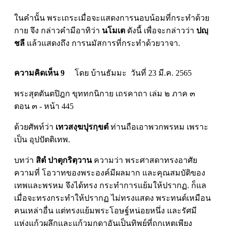
ในคำนั้น พระเถระเมื่อจะแสดงการนอบน้อมที่กระทำด้วย
กาย จึง กล่าวคำมีอาทิว่า
นโมเต
ดังนี้ เพื่อจะกล่าวว่า
ปญฺ
ชลี
แล้วแสดงถึง การนมัสการที่กระทำด้วยวาจา.
ความคิดเห็น 9
โดย บ้านธัมมะ วันที่ 23 มี.ค. 2565
พระสุตตันตปิฎก ขุททกนิกาย เถรคาถา เล่ม ๒ ภาค ๓
ตอน ๓ - หน้า 445
ด้วยศัพท์ว่า
เทวสงฺฆปุรกฺขตํ
ท่านถือเอาพวกพรหม เพราะ
เป็น อุปปัตติเทพ.
บทว่า
สิตํ ปาตุกริตฺวาน
ความว่า พระศาสดาทรงอาศัย
ความที่ โอวาทของพระองค์มีผลมาก และคุณสมบัติของ
เทพและพรหม จึงได้ทรง กระทำการแย้มให้ปรากฏ. ก็แล
เมื่อจะทรงกระทำให้ปรากฏ ไม่ทรงแสดง พระทนต์เหมือน
คนเหล่าอื่น แต่ทรงแย้มพระโอษฐ์หน่อยหนึ่ง และรัศมี
แห่งแก้วผลึกและแก้วมุกดาอันเป็นทิพย์ที่ถูกเหตุเพียง