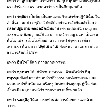
บทว่า
อาสูปสมฺปทา
ความว่า เป็น
อุปสมฺปทา
ด้วยเหตุเพียง
พระดำรัสของพระศาสดาว่า จงเป็นภิกษุมาเถิด.
บทว่า
รตฺติยา
เป็นต้น เป็นบทแสดงกิจแห่งข้อปฏิบัตินั้น. ใน
คำนั้นท่านกล่าว ทุติยาวิภัตติด้วยอำนาจอัจจันตสังโยคว่า
ตลอดปฐมยาม ตลอดมัชฌิมยาม
เพราะปุพเพนิวาสญาณ
และอนาคตังสญาณมีกิจมาก. อาสวักขยญาณหาเป็นเช่น
นั้นไม่ เพราะเป็นไปด้วยอำนาจการตรัสรู้คราว เดียว
เพราะฉะนั้น บทว่า
ปจฺฉิเม ยาเม
พึงเห็นว่าท่านกล่าวด้วย
อำนาจสัตตมีวิภัตติ.
บทว่า
อินฺโท
ได้แก่ ท้าวสักกเทวราช.
บทว่า
พฺรหฺมา
ได้แก่ท้าวมหาพรหม. ด้วยศัพท์ว่า
อินฺ
ทพฺรหฺม
พึงเห็นว่าท่านกล่าวถึงการมาแห่งกามเทพ และ
พรหมเหล่าอื่นนั่นเอง. จริงอยู่ นิเทศอย่างอุกฤษฏ์นั้น ย่อม
เป็นเหมือนอุทาหรณ์ว่า พระราชา เสด็จมาแล้ว.
บทว่า
นนสฺสึสุ
ได้แก่ กระทำนมัสการด้วยกายและด้วย
วาจา.