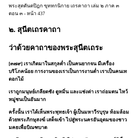
พระสุตตันตปิฎก ขุททกนิกาย เถรคาถา เล่ม ๒ ภาค ๓
ตอน ๓ - หน้า 437
๒. สุนีตเถรคาถา
ว่าด้วยคาถาของพระสุนีตเถระ
[๓๗๙] เราเกิดมาในสกุลต่ำ เป็นคนยากจน มีเครื่อง
บริโภคน้อย การงานของเราเป็นการงานต่ำ เราเป็นคนเท
ดอกไม้
เราถูกมนุษย์เกลียดชัง ดูหมิ่น และแช่งด่า เราถ่อมตน ไหว้
หมู่ชนเป็นอันมาก
ครั้งนั้น เราได้เห็นพระพุทธเจ้า ผู้เป็นมหาวีรบุรุษ ห้อมล้อม
ด้วยพระภิกษุสงฆ์ เสด็จเข้า ไปสู่พระนครอันอุดมของชาว
มคธเพื่อบิณฑบาต