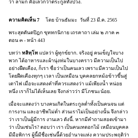
ว่า ลามก คือเลวกว่าตระกูลทั้งปวง.
ความคิดเห็น 7
โดย บ้านธัมมะ วันที่ 23 มี.ค. 2565
พระสุตตันตปิฎก ขุททกนิกาย เถรคาถา เล่ม ๒ ภาค ๓
ตอน ๓ - หน้า 443
บทว่า
ทลิทฺโท
แปลว่า ผู้ทุกข์ยาก. จริงอยู่ คนเข็ญใจบาง
พวก ได้อาหารและผ้านุ่งห่มในบางคราว มีความเป็นไป
อย่างฝืดเคือง, ก็เรา ชื่อว่าเป็นคนเลว เพราะมีความเป็นไป
โดยฝืดเคืองทุกๆ เวลา เป็นเหมือน บุคคลยกหม้อข้าวขึ้นสู่
เตาไฟ เมื่อจะแสดงคำที่ควรแสดงว่า แม้เพียงน้ำ หน่อย
หนึ่ง เราก็ไม่ได้เห็นเลย จึงกล่าวว่า มีโภชนะน้อย.
เมื่อจะแสดงว่า บางคนเกิดในตระกูลต่ำทั้งเป็นคนจน แต่
การงาน และอาชีพไม่ต่ำ ส่วนเราไม่เป็นอย่างนั้น จึงกล่าว
ว่า เราเป็นผู้มีการ งานเลว ดังนี้. หากมีคำถามสอดเข้ามา
ว่า เป็นเช่นไร? ตอบว่า เรา เป็นคนเทดอกไม้ เหมือนบุคคล
มีมือพิการ ผู้นี้มีชื่อเช่นนี้ด้วยอำนาจแห่ง ความประพฤติว่า