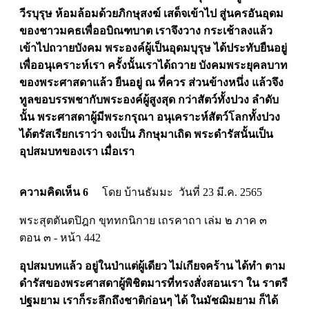
วีรบุรุษ ห้อมล้อมด้วยภิกษุสงฆ์ เสด็จเข้าไป สู่นครอันอุดม
ของชาวมคธเพื่ออบิณฑบาต เราจึงวาง กระเช้าลงแล้ว
เข้าไปถวายบังคม พระองค์ผู้เป็นอุดมบุรุษ ได้ประทับยืนอยู่
เพื่ออนุเคราะห์เรา ครั้งนั้นเราได้ถวาย บังคมพระยุคลบาท
ของพระศาสดาแล้ว ยืนอยู่ ณ ที่ควร ส่วนข้างหนึ่ง แล้วจึง
ทูลขอบรรพชากับพระองค์ผู้สูงสุด กว่าสัตว์ทั้งปวง ลำดับ
นั้น พระศาสดาผู้มีพระกรุณา อนุเคราะห์สัตว์โลกทั้งปวง
ได้ตรัสเรียกเราว่า จงเป็น ภิกษุมาเถิด พระดำรัสนั้นเป็น
อุปสมบทของเรา เมื่อเรา
ความคิดเห็น 6
โดย บ้านธัมมะ วันที่ 23 มี.ค. 2565
พระสุตตันตปิฎก ขุททกนิกาย เถรคาถา เล่ม ๒ ภาค ๓
ตอน ๓ - หน้า 442
อุปสมบทแล้ว อยู่ในป่าแต่ผู้เดียว ไม่เกียจคร้าน ได้ทำ ตาม
ดำรัสของพระศาสดาผู้พิชิตมารที่ทรงสั่งสอนเรา ใน ราตรี
ปฐมยาม เราก็ระลึกถึงชาติก่อนๆ ได้ ในมัชฌิมยาม ก็ได้