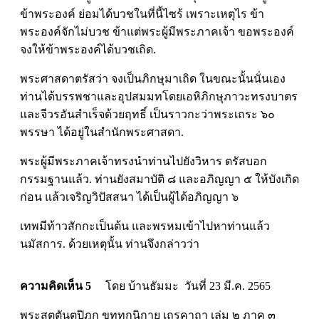
ข้าพระองค์ ย่อมได้บวชในที่นี้ไซร้ เพราะเหตุไร ข้า
พระองค์จักไม่บวช ข้าแต่พระผู้มีพระภาคเจ้า ขอพระองค์
จงให้ข้าพระองค์ได้บวชเถิด.
พระศาสดาตรัสว่า จงเป็นภิกษุมาเถิด ในขณะนั้นนั่นเอง
ท่านได้บรรพชาและอุปสมมทโดยเอหิภิกษุภาวะทรงบาตร
และจีวรอันสำเร็จด้วยฤทธิ์ เป็นราวกะว่าพระเถระ ๖๐
พรรษา ได้อยู่ในสำนักพระศาสดา.
พระผู้มีพระภาคเจ้าทรงนำท่านไปยังวิหาร ตรัสบอก
กรรมฐานแล้ว. ท่านยังสมาบัติ ๘ และอภิญญา ๕ ให้บังเกิด
ก่อน แล้วเจริญวิปัสสนา ได้เป็นผู้ได้อภิญญา ๖
เทพมีท้าวสักกะเป็นต้น และพรหมเข้าไปหาท่านแล้ว
นมัสการ. ด้วยเหตุนั้น ท่านจึงกล่าวว่า
ความคิดเห็น 5
โดย บ้านธัมมะ วันที่ 23 มี.ค. 2565
พระสุตตันตปิฎก ขุททกนิกาย เถรคาถา เล่ม ๒ ภาค ๓