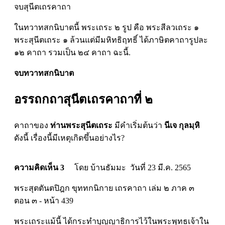
จบสุนีตเถรคาถา
ในทวาทสกนิบาตนี้ พระเถระ ๒ รูป คือ พระสีลวเถระ ๑
พระสุนีตเถระ ๑ ล้วนแต่มีมหิทธิฤทธิ์ ได้ภาษิตคาถารูปละ
๑๒ คาถา รวมเป็น ๒๔ คาถา ฉะนี้.
จบทวาทสกนิบาต
อรรถกถาสุนีตเถรคาถาที่ ๒
คาถาของ
ท่านพระสุนีตเถระ
มีคำเริ่มต้นว่า
นีเจ กุลมฺหิ
ดังนี้ เรื่องนี้มีเหตุเกิดขึ้นอย่างไร?
ความคิดเห็น 3
โดย บ้านธัมมะ วันที่ 23 มี.ค. 2565
พระสุตตันตปิฎก ขุททกนิกาย เถรคาถา เล่ม ๒ ภาค ๓
ตอน ๓ - หน้า 439
พระเถระแม้นี้ ได้กระทำบุญญาธิการไว้ในพระพุทธเจ้าใน