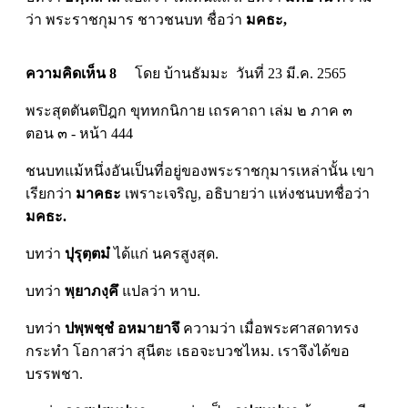
ว่า พระราชกุมาร ชาวชนบท ชื่อว่า
มคธะ,
ความคิดเห็น 8
โดย บ้านธัมมะ วันที่ 23 มี.ค. 2565
พระสุตตันตปิฎก ขุททกนิกาย เถรคาถา เล่ม ๒ ภาค ๓
ตอน ๓ - หน้า 444
ชนบทแม้หนึ่งอันเป็นที่อยู่ของพระราชกุมารเหล่านั้น เขา
เรียกว่า
มาคธะ
เพราะเจริญ, อธิบายว่า แห่งชนบทชื่อว่า
มคธะ.
บทว่า
ปุรุตฺตมํ
ได้แก่ นครสูงสุด.
บทว่า
พฺยาภงฺคึ
แปลว่า หาบ.
บทว่า
ปพฺพชฺชํ อหมายาจึ
ความว่า เมื่อพระศาสดาทรง
กระทำ โอกาสว่า สุนีตะ เธอจะบวชไหม. เราจึงได้ขอ
บรรพชา.