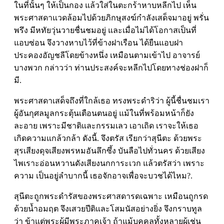
ในที่นั้นๆ ให้เป็นกอง แล้วใส่ในตะกร้าหาบหลีกไป เห็น
พระศาสดาแวดล้อมไปด้วยภิกษุสงฆ์กำลังเสด็จมาอยู่ พรั่น
พรึง มีหทัยวุ่นวายชื่นชมอยู่ และเมื่อไม่ได้โอกาสเป็นที่
แอบซ่อน จึงวางหาบไว้ที่ข้างฝาเรือน ได้ยืนแอบฝา
ประคองอัญชลีโดยข้างหนึ่ง เหมือนตามเข้าไป อาจารย์
บางพวก กล่าวว่า ท่านประสงค์จะหลีกไปโดยทางช่องฝาก็
มี.
พระศาสดาเสด็จถึงที่ใกล้เธอ ทรงพระดำริว่า ผู้นี้ชื่นชมเรา
ผู้อันกุศลมูลกระตุ้นเตือนตนอยู่ แม้ในที่พร้อมหน้าก็ยัง
ละอาย เพราะมีชาติและกรรมเลว เอาเถิด เราจะให้เธอ
เกิดความแกล้วกล้า ดังนี้. จึงตรัส เรียกว่าสุนีตะ ด้วยพระ
สุรเสียงดุจเสียงพรหมอันลึกซึ้ง บันลือไปทั่วนคร ด้วยเสียง
ไพเราะอ่อนหวานดังเสียงนกการะเวก แล้วตรัสว่า เพราะ
ความ เป็นอยู่ลำบากนี้ เธอจักอาจเพื่อจะบวชได้ไหม?.
สุนีตะถูกพระดำรัสของพระศาสดารดเฉพาะ เหมือนถูกรด
ด้วยน้ำอมฤต จึงเสวยปีติและโสมนัสอย่างยิ่ง จึงกราบทูล
ว่า ข้าแต่พระผู้มีพระภาคเจ้า ถ้าแม้บุคคลทั้งหลายผู้เช่น