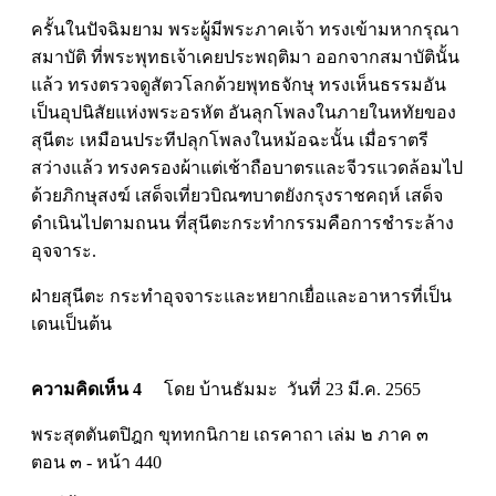
ครั้นในปัจฉิมยาม พระผู้มีพระภาคเจ้า ทรงเข้ามหากรุณา
สมาบัติ ที่พระพุทธเจ้าเคยประพฤติมา ออกจากสมาบัตินั้น
แล้ว ทรงตรวจดูสัตวโลกด้วยพุทธจักษุ ทรงเห็นธรรมอัน
เป็นอุปนิสัยแห่งพระอรหัต อันลุกโพลงในภายในหทัยของ
สุนีตะ เหมือนประทีปลุกโพลงในหม้อฉะนั้น เมื่อราตรี
สว่างแล้ว ทรงครองผ้าแต่เช้าถือบาตรและจีวรแวดล้อมไป
ด้วยภิกษุสงฆ์ เสด็จเที่ยวบิณฑบาตยังกรุงราชคฤห์ เสด็จ
ดำเนินไปตามถนน ที่สุนีตะกระทำกรรมคือการชำระล้าง
อุจจาระ.
ฝ่ายสุนีตะ กระทำอุจจาระและหยากเยื่อและอาหารที่เป็น
เดนเป็นต้น
ความคิดเห็น 4
โดย บ้านธัมมะ วันที่ 23 มี.ค. 2565
พระสุตตันตปิฎก ขุททกนิกาย เถรคาถา เล่ม ๒ ภาค ๓
ตอน ๓ - หน้า 440