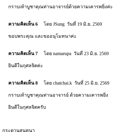
กราบเท้าบูชาคุณท่านอาจารย์ด้วยความเคารพยิ่งค่ะ
ความคิดเห็น 6
โดย JSung วันที่ 19 มิ.ย. 2569
ขอบพระคุณ และขออนุโมทนาค่ะ
ความคิดเห็น 7
โดย namarupa วันที่ 23 มิ.ย. 2569
ยินดีในกุศลจิตค่ะ
ความคิดเห็น 8
โดย chatchai.k วันที่ 25 มิ.ย. 2569
กราบเท้าบูชาคุณท่านอาจารย์ ด้วยความเคารพยิ่ง
ยินดีในกุศลจิตครับ
กระดานสนทนา