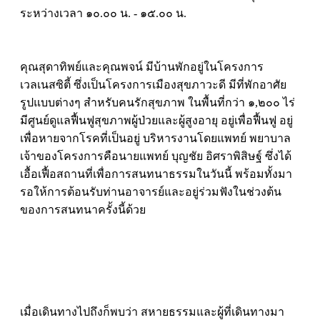
ระหว่างเวลา ๑๐.๐๐ น. - ๑๕.๐๐ น.
คุณสุดาทิพย์และคุณพจน์ มีบ้านพักอยู่ในโครงการ
เวลเนสซิตี้ ซึ่งเป็นโครงการเมืองสุขภาวะดี มีที่พักอาศัย
รูปแบบต่างๆ สำหรับคนรักสุขภาพ ในพื้นที่กว่า ๑,๒๐๐ ไร่
มีศูนย์ดูแลฟื้นฟูสุขภาพผู้ป่วยและผู้สูงอายุ อยู่เพื่อฟื้นฟู อยู่
เพื่อหายจากโรคที่เป็นอยู่ บริหารงานโดยแพทย์ พยาบาล
เจ้าของโครงการคือนายแพทย์ บุญชัย อิศราพิสิษฐ์ ซึ่งได้
เอื้อเฟื้อสถานที่เพื่อการสนทนาธรรมในวันนี้ พร้อมทั้งมา
รอให้การต้อนรับท่านอาจารย์และอยู่ร่วมฟังในช่วงต้น
ของการสนทนาครั้งนี้ด้วย
เมื่อเดินทางไปถึงก็พบว่า สหายธรรมและผู้ที่เดินทางมา