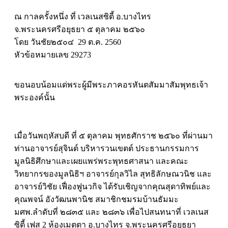
ณ กาลครั้งหนึ่ง ที่ เวลเนสซิตี้ อ.บางไทร
จ.พระนครศรีอยุธยา ๕ ตุลาคม ๒๕๖๐
โดย วันชัย๒๕๐๔ 29 ต.ค. 2560
หัวข้อหมายเลข 29273
ขอนอบน้อมแด่พระผู้มีพระภาคอรหันตสัมมาสัมพุทธเจ้า
พระองค์นั้น
เมื่อวันพฤหัสบดี ที่ ๕ ตุลาคม พุทธศักราช ๒๕๖๐ ที่ผ่านมา
ท่านอาจารย์สุจินต์ บริหารวนเขตต์ ประธานกรรมการ
มูลนิธิศึกษาและเผยแพร่พระพุทธศาสนา และคณะ
วิทยากรของมูลนิธิฯ อาจารย์กุลวิไล สุทธิลักษณวนิช และ
อาจารย์วิชัย เฟื่องฟูนวกิจ ได้รับเชิญจากคุณสุดาทิพย์และ
คุณพจน์ อังวัฒนพานิช สมาชิกชมรมบ้านธัมมะ
มศพ.ลำดับที่ ๒๘๓๕ และ ๒๘๓๖ เพื่อไปสนทนาที่ เวลเนส
ซิตี้ เฟส 2 ห้องเมตตา อ.บางไทร จ.พระนครศรีอยุธยา