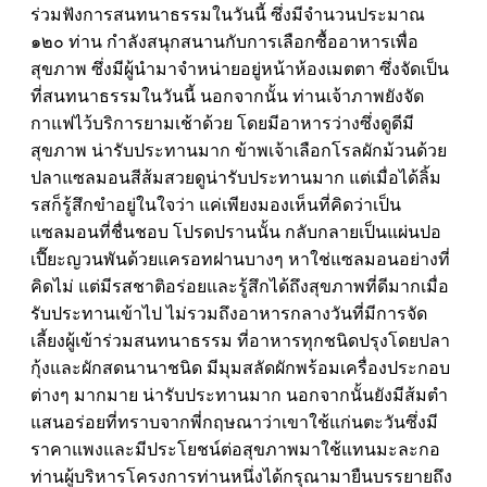
ร่วมฟังการสนทนาธรรมในวันนี้ ซึ่งมีจำนวนประมาณ
๑๒๐ ท่าน กำลังสนุกสนานกับการเลือกซื้ออาหารเพื่อ
สุขภาพ ซึ่งมีผู้นำมาจำหน่ายอยู่หน้าห้องเมตตา ซึ่งจัดเป็น
ที่สนทนาธรรมในวันนี้ นอกจากนั้น ท่านเจ้าภาพยังจัด
กาแฟไว้บริการยามเช้าด้วย โดยมีอาหารว่างซึ่งดูดีมี
สุขภาพ น่ารับประทานมาก ข้าพเจ้าเลือกโรลผักม้วนด้วย
ปลาแซลมอนสีส้มสวยดูน่ารับประทานมาก แต่เมื่อได้ลิ้ม
รสก็รู้สึกขำอยู่ในใจว่า แค่เพียงมองเห็นที่คิดว่าเป็น
แซลมอนที่ชื่นชอบ โปรดปรานนั้น กลับกลายเป็นแผ่นปอ
เปี๊ยะญวนพันด้วยแครอทฝานบางๆ หาใช่แซลมอนอย่างที่
คิดไม่ แต่มีรสชาติอร่อยและรู้สึกได้ถึงสุขภาพที่ดีมากเมื่อ
รับประทานเข้าไป ไม่รวมถึงอาหารกลางวันที่มีการจัด
เลี้ยงผู้เข้าร่วมสนทนาธรรม ที่อาหารทุกชนิดปรุงโดยปลา
กุ้งและผักสดนานาชนิด มีมุมสลัดผักพร้อมเครื่องประกอบ
ต่างๆ มากมาย น่ารับประทานมาก นอกจากนั้นยังมีส้มตำ
แสนอร่อยที่ทราบจากพี่กฤษณาว่าเขาใช้แก่นตะวันซึ่งมี
ราคาแพงและมีประโยชน์ต่อสุขภาพมาใช้แทนมะละกอ
ท่านผู้บริหารโครงการท่านหนึ่งได้กรุณามายืนบรรยายถึง