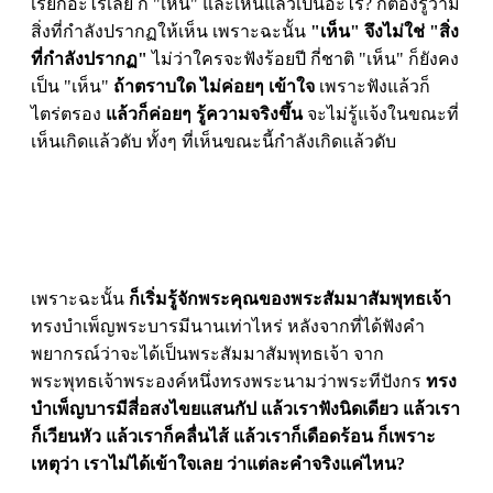
เรียกอะไรเลย ก็ "เห็น" และเห็นแล้วเป็นอะไร? ก็ต้องรู้ว่ามี
สิ่งที่กำลังปรากฏให้เห็น เพราะฉะนั้น
"เห็น" จึงไม่ใช่ "สิ่ง
ที่กำลังปรากฏ"
ไม่ว่าใครจะฟังร้อยปี กี่ชาติ "เห็น" ก็ยังคง
เป็น "เห็น"
ถ้าตราบใด ไม่ค่อยๆ เข้าใจ
เพราะฟังแล้วก็
ไตร่ตรอง
แล้วก็ค่อยๆ รู้ความจริงขึ้น
จะไม่รู้แจ้งในขณะที่
เห็นเกิดแล้วดับ ทั้งๆ ที่เห็นขณะนี้กำลังเกิดแล้วดับ
เพราะฉะนั้น
ก็เริ่มรู้จักพระคุณของพระสัมมาสัมพุทธเจ้า
ทรงบำเพ็ญพระบารมีนานเท่าไหร่ หลังจากที่ได้ฟังคำ
พยากรณ์ว่าจะได้เป็นพระสัมมาสัมพุทธเจ้า จาก
พระพุทธเจ้าพระองค์หนึ่งทรงพระนามว่าพระทีปังกร
ทรง
บำเพ็ญบารมีสี่อสงไขยแสนกัป แล้วเราฟังนิดเดียว แล้วเรา
ก็เวียนหัว แล้วเราก็คลื่นไส้ แล้วเราก็เดือดร้อน
ก็เพราะ
เหตุว่า เราไม่ได้เข้าใจเลย ว่าแต่ละคำจริงแค่ไหน?