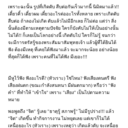
เพราะฉะนั้น รูปที่เกิดดับ สืบต่อกันเร็วมากนี้ นิมิตมาแล้ว!!
เดี๋ยวคิ้ว เดี๋ยวผม เดี๋ยวอะไรต่ออะไรทั้งหลาย เพราะเกิดดับ
สืบต่อ ถ้าลองไม่เกิด ดับแล้วไม่มีอีกเลย ก็ไม่ต่อ แต่ว่า สิ่ง
นั้นต้องมีตามเหตุตามปัจจัย ใครก็บังคับไม่ให้เป็นอย่างนั้น
ไม่ได้!! ก็เลยเป็นโลกอย่างนี้ เกิดดับไป ใครก็ไม่รู้ จนกว่า
จะมีการตรัสรู้ของพระสัมมาสัมพุทธเจ้า แล้วผู้ที่ได้ยินได้
ฟัง ต้องมีเหตุ ที่เคยได้ฟังมาแล้ว จะมากจะน้อย อย่างน้อย
ที่สุดก็ได้ฟัง เพราะคนที่ไม่ได้ฟัง มีเยอะ!!!
มีหูไว้ฟัง ฟังอะไรดี? (หัวเราะ) ใช่ไหม? ฟังเสียงดนตรี ฟัง
เสียงฝนตก (ขณะกำลังสนทนา มีฝนตกมาก) หรือว่า "ฟัง
คำ" ที่ทำให้ "เข้าใจ" เพราะ "เสียง" เป็นไปตามความ
หมาย
พอพูดถึง "จิต" รู้เลย "ธาตุรู้ สภาพรู้" ไม่มีรูปร่าง!!! แล้ว
"จิต" เกิดขึ้น ทำกิจการงาน ไม่หยุดเลย แต่เขาก็ไม่ได้
เหนื่อยอะไร (หัวเราะ) เพราะเหตุว่า เกิดแล้วดับ จะเหนื่อย