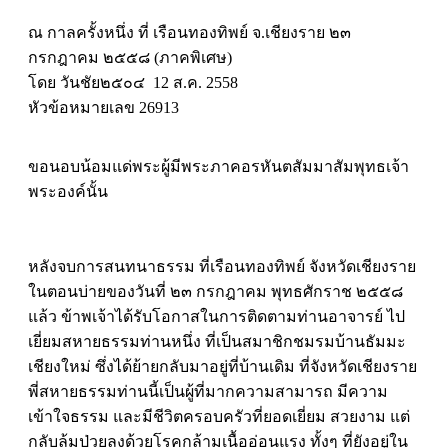
ณ กาลครั้งหนึ่ง ที่ เรือนทองทิพย์ จ.เชียงราย ๒๓
กรกฎาคม ๒๕๕๘ (ภาคพิเศษ)
โดย วันชัย๒๕๐๔ 12 ส.ค. 2558
หัวข้อหมายเลข 26913
ขอนอบน้อมแด่พระผู้มีพระภาคอรหันตสัมมาสัมพุทธเจ้า
พระองค์นั้น
หลังจบการสนทนาธรรม ที่เรือนทองทิพย์ จังหวัดเชียงราย
ในตอนบ่ายของวันที่ ๒๓ กรกฎาคม พุทธศักราช ๒๕๕๘
แล้ว ข้าพเจ้าได้รับโอกาสในการติดตามท่านอาจารย์ ไป
เยี่ยมสหายธรรมท่านหนึ่ง ที่เป็นสมาชิกชมรมบ้านธัมมะ
เชียงใหม่ ซึ่งได้ย้ายกลับมาอยู่ที่บ้านเดิม ที่จังหวัดเชียงราย
พี่สหายธรรมท่านนี้เป็นผู้ที่มากความสามารถ มีความ
เข้าใจธรรม และมีชีวิตครอบครัวที่ยอดเยี่ยม สวยงาม แต่
กลับล้มป่วยลงด้วยโรคกล้ามเนื้ออ่อนแรง ทั้งๆ ที่ยังอยู่ใน