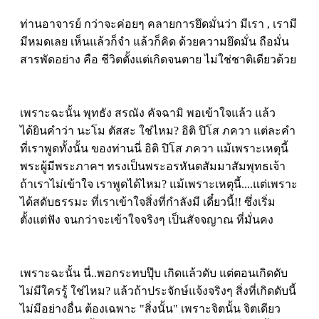
ท่านอาจารย์ กว่าจะค่อยๆ คลายการยึดมั่นว่า มีเรา , เรามี
มีหมดเลย เห็นแล้วก็จำ แล้วก็คิด ด้วยความยึดมั่น ถือมั่น
สารพัดอย่าง คือ ชีวิตตั้งแต่เกิดจนตาย ไม่ใช่ชาติเดียวด้วย
เพราะฉะนั้น พุทธัง สรณัง คัจฉามิ พอเข้าใจแล้ว แล้ว
ได้ยินคำว่า นะโม ตัสสะ ใช่ไหม? อิติ ปิโส ภควา แต่ละคำ
ที่เราพูดทั้งนั้น ของท่านนี่ อิติ ปิโส ภควา แม้เพราะเหตุนี้
พระผู้มีพระภาคฯ ทรงเป็นพระอรหันตสัมมาสัมพุทธเจ้า
ถ้าเราไม่เข้าใจ เราพูดได้ไหม? แม้เพราะเหตุนี้....แต่เพราะ
ได้สดับธรรมะ ที่เราเข้าใจสิ่งที่กำลังมี เดี๋ยวนี้!! ซึ่งเริ่ม
ตั้งแต่ฟัง จนกว่าจะเข้าใจจริงๆ เป็นสัจจญาณ ที่มั่นคง
เพราะฉะนั้น นี่..พอกระทบปุ๊บ เกิดแล้วดับ แต่ตอนเกิดดับ
ไม่มีใครรู้ ใช่ไหม? แล้วถ้าประจักษ์แจ้งจริงๆ สิ่งที่เกิดดับนี้
ไม่มีอย่างอื่น ต้องเฉพาะ "สิ่งนั้น" เพราะจิตนั้น จิตเดียว