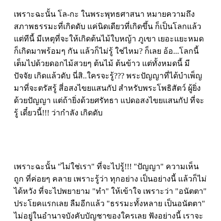
เพราะฉะนั้น โล-กะ ในพระพุทธศาสนา หมายความถึง
สภาพธรรมะที่เกิดดับ แค่นิดเดียวที่เกิดขึ้น ก็เป็นโลกแล้ว
แต่ทีนี้ มีเหตุที่จะให้เกิดต้นไม้ใบหญ้า ภูเขา เยอะแยะหมด
ก็เกิดมาพร้อมๆ กัน แล้วก็ไม่รู้ ใช่ไหม? ก็เลย อ้อ...โลกนี้
เต็มไปด้วยดอกไม้สวยๆ ต้นไม้ ต้นข้าว แต่ทั้งหมดนี้ มี
ปัจจัย เกิดแล้วดับ นี่สิ..ใครจะรู้??? พระปัญญาที่ได้บำเพ็ญ
มาที่จะตรัสรู้ สี่อสงไขยแสนกัป สำหรับพระโพธิสัตว์ ผู้ยิ่ง
ด้วยปัญญา แต่ถ้ายิ่งด้วยศรัทธา แปดอสงไขยแสนกัป ที่จะ
รู้ เดี๋ยวนี้!!! ว่ากำลัง เกิดดับ
เพราะฉะนั้น "ไม่ใช่เรา" ที่จะไปรู้!!! "ปัญญา" ความเห็น
ถูก ที่ค่อยๆ คลาย เพราะรู้ว่า ทุกอย่าง เป็นอย่างนี้ แล้วก็ไม่
ได้หวัง ที่จะไปพยายาม "ทำ" ให้เข้าใจ เพราะว่า "อนัตตา"
ประโยคแรกเลย ลืมอีกแล้ว "ธรรมะทั้งหลาย เป็นอนัตตา"
ไม่อยู่ในอำนาจบังคับบัญชาของใครเลย ฟังอย่างนี้ เราจะ