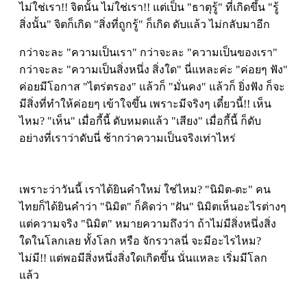
ไม่ใช่เรา!! จิตนั้น ไม่ใช่เรา!! แต่เป็น "ธาตุรู้" ที่เกิดขึ้น "รู้
สิ่งนั้น" จิตก็เกิด "สิ่งที่ถูกรู้" ก็เกิด ดับแล้ว ไม่กลับมาอีก
กว่าจะละ "ความเป็นเรา" กว่าจะละ "ความเป็นของเรา"
กว่าจะละ "ความเป็นสิ่งหนึ่ง สิ่งใด" นี่แหละค่ะ "ค่อยๆ ฟัง"
ค่อยมีโอกาส "ไตร่ตรอง" แล้วก็ "มั่นคง" แล้วก็ ยิ่งฟัง ก็จะ
มีสิ่งที่ทำให้ค่อยๆ เข้าใจขึ้น เพราะมีจริงๆ เดี๋ยวนี้!! เห็น
ไหม? "เห็น" เมื่อกี้นี้ ดับหมดแล้ว "เสียง" เมื่อกี้นี้ ก็ดับ
อย่างที่เราว่าดับนี่ ช้ากว่าความเป็นจริงเท่าไหร่
เพราะว่าวันนี้ เราได้ยินคำใหม่ ใช่ไหม? "นิมิต-ตะ" คน
ไทยก็ได้ยินคำว่า "นิมิต" ก็คิดว่า "ฝัน" นิมิตเห็นอะไรต่างๆ
แต่ความจริง "นิมิต" หมายความถึงว่า ถ้าไม่มีสิ่งหนึ่งสิ่ง
ใดในโลกเลย ทั้งโลก หรือ จักรวาลนี่ จะมีอะไรไหม?
ไม่มี!! แต่พอมีสิ่งหนึ่งสิ่งใดเกิดขึ้น นั่นแหละ เริ่มมีโลก
แล้ว