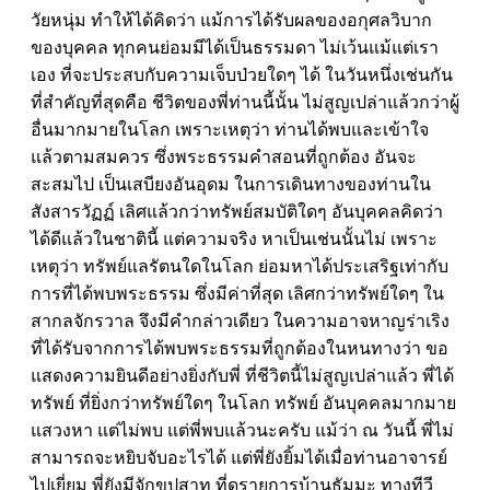
วัยหนุ่ม ทำให้ได้คิดว่า แม้การได้รับผลของอกุศลวิบาก
ของบุคคล ทุกคนย่อมมีได้เป็นธรรมดา ไม่เว้นแม้แต่เรา
เอง ที่จะประสบกับความเจ็บป่วยใดๆ ได้ ในวันหนึ่งเช่นกัน
ที่สำคัญที่สุดคือ ชีวิตของพี่ท่านนี้นั้น ไม่สูญเปล่าแล้วกว่าผู้
อื่นมากมายในโลก เพราะเหตุว่า ท่านได้พบและเข้าใจ
แล้วตามสมควร ซึ่งพระธรรมคำสอนที่ถูกต้อง อันจะ
สะสมไป เป็นเสบียงอันอุดม ในการเดินทางของท่านใน
สังสารวัฏฏ์ เลิศแล้วกว่าทรัพย์สมบัติใดๆ อันบุคคลคิดว่า
ได้ดีแล้วในชาตินี้ แต่ความจริง หาเป็นเช่นนั้นไม่ เพราะ
เหตุว่า ทรัพย์แลรัตนใดในโลก ย่อมหาได้ประเสริฐเท่ากับ
การที่ได้พบพระธรรม ซึ่งมีค่าที่สุด เลิศกว่าทรัพย์ใดๆ ใน
สากลจักรวาล จึงมีคำกล่าวเดียว ในความอาจหาญร่าเริง
ที่ได้รับจากการได้พบพระธรรมที่ถูกต้องในหนทางว่า ขอ
แสดงความยินดีอย่างยิ่งกับพี่ ที่ชีวิตนี้ไม่สูญเปล่าแล้ว พี่ได้
ทรัพย์ ที่ยิ่งกว่าทรัพย์ใดๆ ในโลก ทรัพย์ อันบุคคลมากมาย
แสวงหา แต่ไม่พบ แต่พี่พบแล้วนะครับ แม้ว่า ณ วันนี้ พี่ไม่
สามารถจะหยิบจับอะไรได้ แต่พี่ยังยิ้มได้เมื่อท่านอาจารย์
ไปเยี่ยม พี่ยังมีจักขุปสาท ที่ดูรายการบ้านธัมมะ ทางทีวี