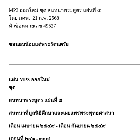
MP3 ออกใหม่ ชุด สนทนาพระสูตร แผ่นที่ ๕
โดย มศพ. 21 ก.พ. 2568
หัวข้อหมายเลข 49527
ขอนอบน้อมแด่พระรัตนตรัย
แผ่น MP3 ออกใหม่
ชุด
สนทนาพระสูตร แผ่นที่ ๕
สนทนาที่มูลนิธิศึกษาและเผยแพร่พระพุทธศาสนา
เดือน เมษายน ๒๕๔๙ - เดือน กันยายน ๒๕๔๙
(ตอนที่ ๒๔๑ - ๓๐๐)