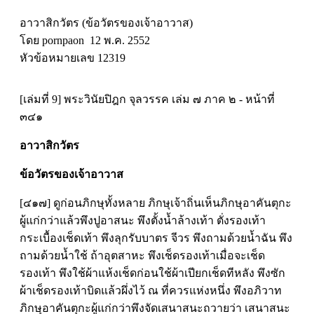
อาวาสิกวัตร (ข้อวัตรของเจ้าอาวาส)
โดย pornpaon 12 พ.ค. 2552
หัวข้อหมายเลข 12319
[เล่มที่ 9] พระวินัยปิฎก จุลวรรค เล่ม ๗ ภาค ๒ - หน้าที่
๓๔๑
อาวาสิกวัตร
ข้อวัตรของเจ้าอาวาส
[๔๑๗] ดูก่อนภิกษุทั้งหลาย ภิกษุเจ้าถิ่นเห็นภิกษุอาคันตุกะ
ผู้แก่กว่าแล้วพึงปูอาสนะ พึงตั้งน้ำล้างเท้า ตั่งรองเท้า
กระเบื้องเช็ดเท้า พึงลุกรับบาตร จีวร พึงถามด้วยน้ำฉัน พึง
ถามด้วยน้ำใช้ ถ้าอุตสาหะ พึงเช็ดรองเท้าเมื่อจะเช็ด
รองเท้า พึงใช้ผ้าแห้งเช็ดก่อนใช้ผ้าเปียกเช็ดทีหลัง พึงซัก
ผ้าเช็ดรองเท้าบิดแล้วผึ่งไว้ ณ ที่ควรแห่งหนึ่ง พึงอภิวาท
ภิกษุอาคันตุกะผู้แก่กว่าพึงจัดเสนาสนะถวายว่า เสนาสนะ