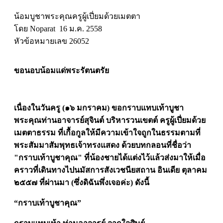
น้อมบูชาพระคุณครูผู้เปี่ยมด้วยเมตตา
โดย Noparat 16 ม.ค. 2558
หัวข้อหมายเลข 26052
ขอนอบน้อมแด่พระรัตนตรัย
เนื่องในวันครู (๑๖ มกราคม) ขอกราบแทบเท้าบูชา
พระคุณท่านอาจารย์
สุจินต์
บริหารวนเขตต์ ครูผู้เปี่ยมด้วย
เมตตาธรรม ที่เกื้อกูลให้มีความเข้าใจ
ถูก
ในธรรมตามที่
พระสัมมาสัมพุทธเจ้าทรงแสดง ด้วยบทกลอนที่ชื่อว่า
"กราบเท้าบูชาคุณ" ที่น้องชายได้แต่งไว้แล้วส่งมาให้เมื่อ
คราวที่เดินทาง
ไปนมัสการสังเวชนียสถาน อินเดีย ตุลาคม
๒๕๕๗ ที่ผ่านมา (ซึ่งดิฉันพึ่งเจอค่ะ) ดังนี้
“กราบเท้าบูชาคุณ”